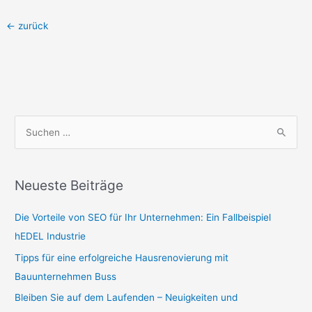
←
zurück
S
u
c
Neueste Beiträge
h
e
Die Vorteile von SEO für Ihr Unternehmen: Ein Fallbeispiel
n
hEDEL Industrie
n
Tipps für eine erfolgreiche Hausrenovierung mit
a
Bauunternehmen Buss
c
Bleiben Sie auf dem Laufenden – Neuigkeiten und
h