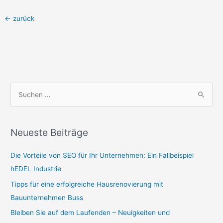
←
zurück
S
u
c
Neueste Beiträge
h
e
Die Vorteile von SEO für Ihr Unternehmen: Ein Fallbeispiel
n
hEDEL Industrie
n
Tipps für eine erfolgreiche Hausrenovierung mit
a
Bauunternehmen Buss
c
Bleiben Sie auf dem Laufenden – Neuigkeiten und
h