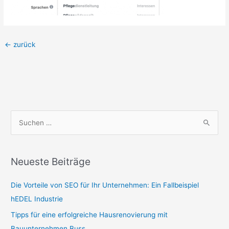
←
zurück
S
u
c
Neueste Beiträge
h
e
Die Vorteile von SEO für Ihr Unternehmen: Ein Fallbeispiel
n
hEDEL Industrie
n
Tipps für eine erfolgreiche Hausrenovierung mit
a
Bauunternehmen Buss