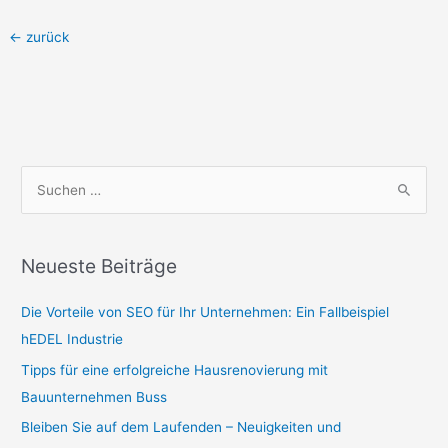
←
zurück
S
u
c
Neueste Beiträge
h
e
Die Vorteile von SEO für Ihr Unternehmen: Ein Fallbeispiel
n
hEDEL Industrie
n
Tipps für eine erfolgreiche Hausrenovierung mit
a
Bauunternehmen Buss
c
Bleiben Sie auf dem Laufenden – Neuigkeiten und
h