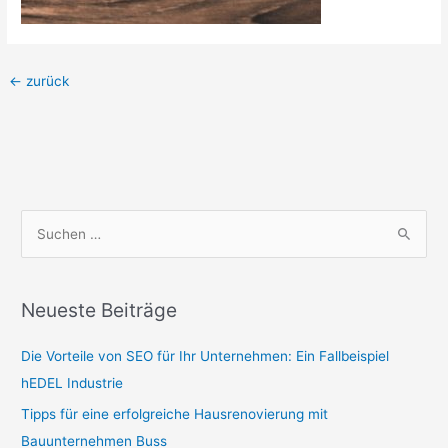
←
zurück
S
u
c
Neueste Beiträge
h
e
Die Vorteile von SEO für Ihr Unternehmen: Ein Fallbeispiel
n
hEDEL Industrie
n
Tipps für eine erfolgreiche Hausrenovierung mit
a
Bauunternehmen Buss