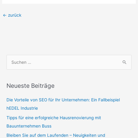
←
zurück
S
u
c
Neueste Beiträge
h
e
Die Vorteile von SEO für Ihr Unternehmen: Ein Fallbeispiel
n
hEDEL Industrie
n
Tipps für eine erfolgreiche Hausrenovierung mit
a
Bauunternehmen Buss
c
Bleiben Sie auf dem Laufenden – Neuigkeiten und