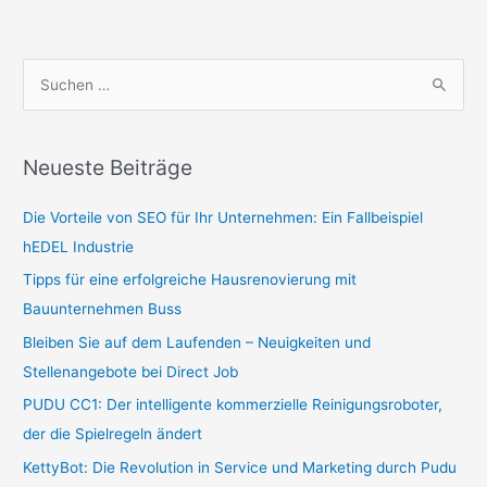
S
u
c
Neueste Beiträge
h
e
Die Vorteile von SEO für Ihr Unternehmen: Ein Fallbeispiel
n
hEDEL Industrie
n
Tipps für eine erfolgreiche Hausrenovierung mit
a
Bauunternehmen Buss
c
Bleiben Sie auf dem Laufenden – Neuigkeiten und
h
Stellenangebote bei Direct Job
:
PUDU CC1: Der intelligente kommerzielle Reinigungsroboter,
der die Spielregeln ändert
KettyBot: Die Revolution in Service und Marketing durch Pudu