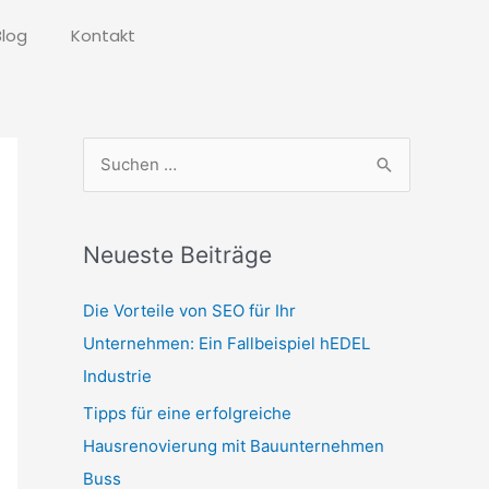
Blog
Kontakt
S
u
c
Neueste Beiträge
h
e
Die Vorteile von SEO für Ihr
n
Unternehmen: Ein Fallbeispiel hEDEL
n
Industrie
a
Tipps für eine erfolgreiche
c
Hausrenovierung mit Bauunternehmen
h
Buss