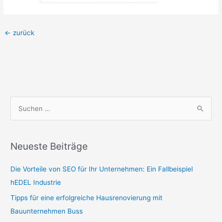
←
zurück
S
u
c
Neueste Beiträge
h
e
Die Vorteile von SEO für Ihr Unternehmen: Ein Fallbeispiel
n
hEDEL Industrie
n
Tipps für eine erfolgreiche Hausrenovierung mit
a
Bauunternehmen Buss
c